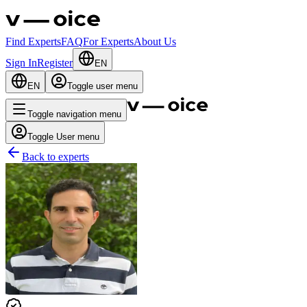
Find Experts
FAQ
For Experts
About Us
Sign In
Register
EN
EN
Toggle user menu
Toggle navigation menu
Toggle User menu
Back to experts