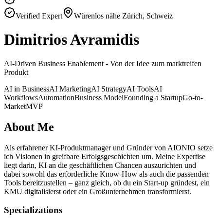
Verified Expert
Würenlos nähe Zürich
,
Schweiz
Dimitrios Avramidis
AI‑Driven Business Enablement - Von der Idee zum marktreifen
Produkt
AI in Business
AI Marketing
AI Strategy
AI Tools
AI
Workflows
Automation
Business Model
Founding a Startup
Go-to-
Market
MVP
About Me
Als erfahrener KI‑Produktmanager und Gründer von AIONIO setze
ich Visionen in greifbare Erfolgsgeschichten um. Meine Expertise
liegt darin, KI an die geschäftlichen Chancen auszurichten und
dabei sowohl das erforderliche Know‑How als auch die passenden
Tools bereitzustellen – ganz gleich, ob du ein Start‑up gründest, ein
KMU digitalisierst oder ein Großunternehmen transformierst.
Specializations