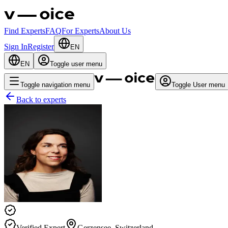
Find Experts
FAQ
For Experts
About Us
Sign In
Register
EN
EN
Toggle user menu
Toggle navigation menu
Toggle User menu
Back to experts
Verified Expert
Gerzensee
,
Switzerland